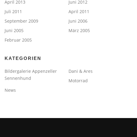
April 2013
Juni 2012
Juli 2011
April 2011
September 2009
Juni 2006
Juni 2005
März 2005
Februar 2005
KATEGORIEN
Bildergalerie Appenzeller
Dani & Ares
Sennenhund
Motorrad
News